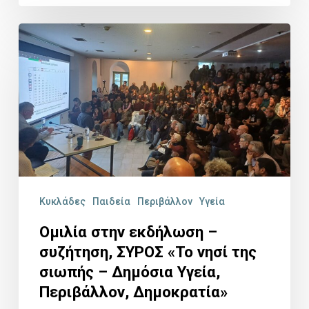
Ομιλία
στην
εκδήλωση
–
συζήτηση,
ΣΥΡΟΣ
«Το
νησί
Κυκλάδες
Παιδεία
Περιβάλλον
Υγεία
της
Ομιλία στην εκδήλωση –
σιωπής
συζήτηση, ΣΥΡΟΣ «Το νησί της
–
σιωπής – Δημόσια Υγεία,
Δημόσια
Περιβάλλον, Δημοκρατία»
Υγεία,