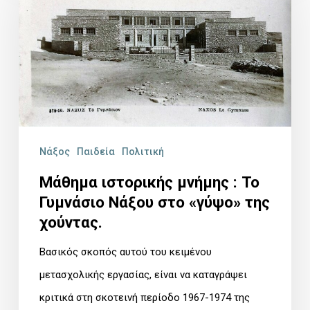
μνήμης
:
Το
Γυμνάσιο
Νάξου
στο
«γύψο»
Νάξος
Παιδεία
Πολιτική
της
Μάθημα ιστορικής μνήμης : Το
χούντας.
Γυμνάσιο Νάξου στο «γύψο» της
χούντας.
Βασικός σκοπός αυτού του κειμένου
μετασχολικής εργασίας, είναι να καταγράψει
κριτικά στη σκοτεινή περίοδο 1967-1974 της