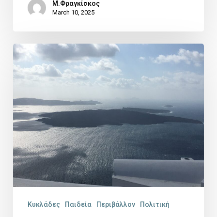
Μ.Φραγκίσκος
March 10, 2025
ΤΟ
ΣΧΟΛΕΙΟ
ΤΗΣ
ΠΕΤΡΑΙΑΣ
ΓΗΣ:
Μια
πρωτόγνωρη
δυνατότητα
βιωματικής
εκπαίδευσης
Κυκλάδες
Παιδεία
Περιβάλλον
Πολιτική
στο