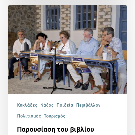
Παρουσίαση
του
βιβλίου
«ΟΔΟΙΠΟΡΙΚΟ
ΣΤΗ
ΝΑΞΟ»
του
Τάσου
Αναστασίου.
Παρασκευή
Κυκλάδες
Νάξος
Παιδεία
Περιβάλλον
29/8/2025
Πολιτισμός
Τουρισμός
Παρουσίαση του βιβλίου