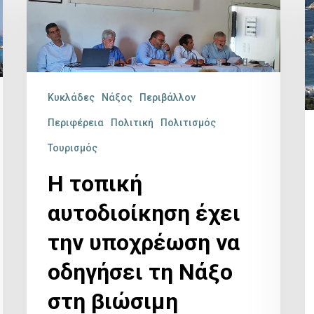
αυτοδιοίκηση
Αι
έχει
Ε
την
σ
υποχρέωση
Ν
Κυκλάδες
Νάξος
Περιβάλλον
να
π
Περιφέρεια
Πολιτική
Πολιτισμός
οδηγήσει
τ
Τουρισμός
τη
ε
Η τοπική
Νάξο
ν
στη
π
αυτοδιοίκηση έχει
βιώσιμη
μ
την υποχρέωση να
ανάπτυξη
σ
οδηγήσει τη Νάξο
π
ε
στη βιώσιμη