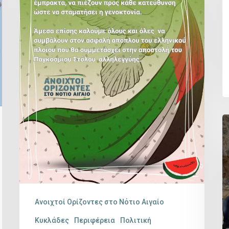
παράταξης
«ΑΝΟΙΧΤΟΙ
ΟΡΙΖΟΝΤΕΣ
ΣΤΟ
ΝΟΤΙΟ
ΑΙΓΑΙΟ»
Π
τ
β
«
Σ
Ανοιχτοί Ορίζοντες στο Νότιο Αιγαίο
Ν
Κυκλάδες
Περιφέρεια
Πολιτική
τ