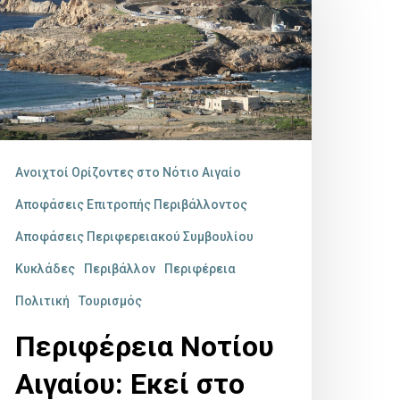
γαίου:
κεί
το
ότο,
ου
ο
Ανοιχτοί Ορίζοντες στο Νότιο Αιγαίο
υαίσθητο
Αποφάσεις Επιτροπής Περιβάλλοντος
ησιωτικό
Αποφάσεις Περιφερειακού Συμβουλίου
εριβάλλον
Κυκλάδες
Περιβάλλον
Περιφέρεια
ετατρέπεται
Πολιτική
Τουρισμός
ε
Περιφέρεια Νοτίου
ρονομιακό
πενδυτικό
Αιγαίου: Εκεί στο