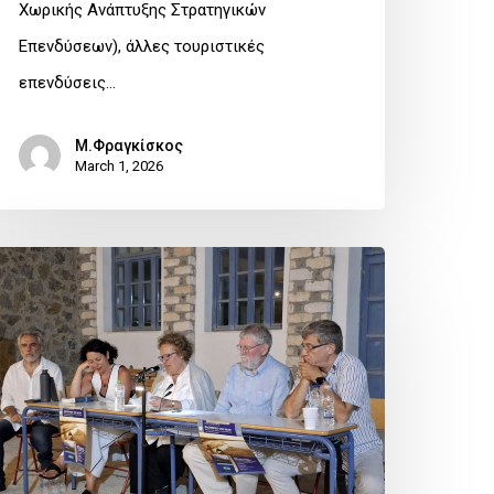
Χωρικής Ανάπτυξης Στρατηγικών
Επενδύσεων), άλλες τουριστικές
επενδύσεις…
Μ.Φραγκίσκος
March 1, 2026
αρουσίαση
ου
ιβλίου
ΟΔΟΙΠΟΡΙΚΟ
ΤΗ
ΑΞΟ»
ου