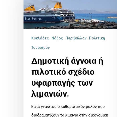
ή
πιλοτικό
σχέδιο
υφαρπαγής
Κυκλάδες
Νάξος
Περιβάλλον
Πολιτική
των
Τουρισμός
λιμανιών.
Δημοτική άγνοια ή
πιλοτικό σχέδιο
υφαρπαγής των
λιμανιών.
Είναι γνωστός ο καθοριστικός ρόλος που
διαδραματίζουν τα λιμάνια στην οικονομική