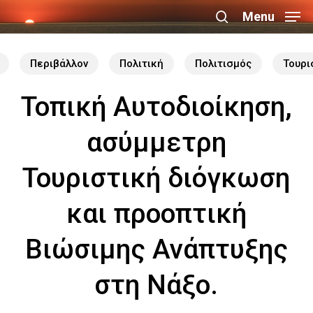
Skip
Menu
search
to
Close
main
Περιβάλλον
Πολιτική
Πολιτισμός
Τουρι
Menu
content
Τοπική Αυτοδιοίκηση,
ασύμμετρη
Τουριστική διόγκωση
και προοπτική
Βιώσιμης Ανάπτυξης
στη Νάξο.