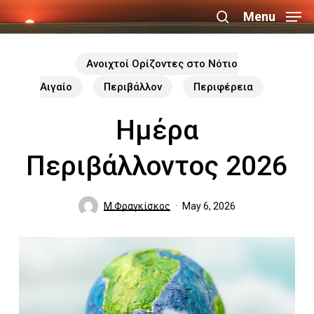
Skip
Menu
search
to
Close
main
Ανοιχτοί Ορίζοντες στο Νότιο
Menu
content
Αιγαίο
Περιβάλλον
Περιφέρεια
Ημέρα
Περιβάλλοντος 2026
Μ.Φραγκίσκος
May 6, 2026