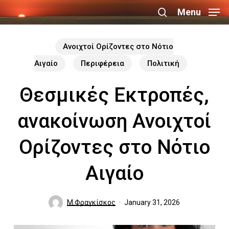
Skip
Menu
search
to
Close
main
Ανοιχτοί Ορίζοντες στο Νότιο
Menu
content
Αιγαίο
Περιφέρεια
Πολιτική
Θεσμικές Εκτροπές,
ανακοίνωση Ανοιχτοί
Ορίζοντες στο Νότιο
Αιγαίο
Μ.Φραγκίσκος
January 31, 2026