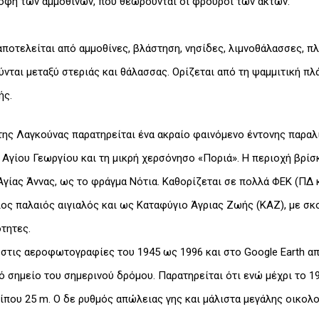
οφή των αμμοθινών, που θεωρούνται οι φρουροί των ακτών.
αποτελείται από αμμοθίνες, βλάστηση, νησίδες, λιμνοθάλασσες, π
νται μεταξύ στεριάς και θάλασσας. Ορίζεται από τη ψαμμιτική π
ής.
ης Λαγκούνας παρατηρείται ένα ακραίο φαινόμενο έντονης παραλ
Αγίου Γεωργίου και τη μικρή χερσόνησο «Ποριά». Η περιοχή βρίσ
ας Άννας, ως το φράγμα Νότια. Καθορίζεται σε πολλά ΦΕΚ (ΠΔ κ
ος παλαιός αιγιαλός και ως Καταφύγιο Άγριας Ζωής (ΚΑΖ), με σκ
τητες.
τις αεροφωτογραφίες του 1945 ως 1996 και στο Google Earth από 
 σημείο του σημερινού δρόμου. Παρατηρείται ότι ενώ μέχρι το 19
ίπου 25 m. Ο δε ρυθμός απώλειας γης και μάλιστα μεγάλης οικολογ