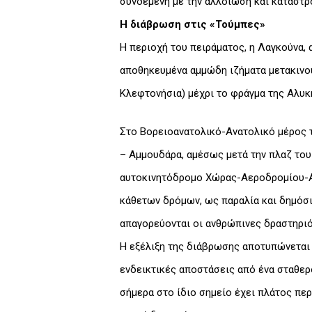
συνδεμένη με την αλλοίωση και καταστρ
Η διάβρωση στις «Τούμπες»
Η περιοχή του πειράματος, η Λαγκούνα, 
αποθηκευμένα αμμώδη ιζήματα μετακινού
Κλεφτονήσια) μέχρι το φράγμα της Αλυκ
Στο Βορειοανατολικό-Ανατολικό μέρος τ
– Αμμουδάρα, αμέσως μετά την πλαζ του 
αυτοκινητόδρομο Χώρας-Αεροδρομίου-Αγί
κάθετων δρόμων, ως παραλία και δημόσι
απαγορεύονται οι ανθρώπινες δραστηριό
Η εξέλιξη της διάβρωσης αποτυπώνεται σ
ενδεικτικές αποστάσεις από ένα σταθερό
σήμερα στο ίδιο σημείο έχει πλάτος περ