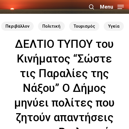
Skip
Menu
search
to
Close
main
Περιβάλλον
Πολιτική
Τουρισμός
Υγεία
Menu
content
ΔΕΛΤΙΟ ΤΥΠΟΥ του
Κινήματος “Σώστε
τις Παραλίες της
Νάξου” Ο Δήμος
μηνύει πολίτες που
ζητούν απαντήσεις