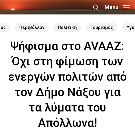
Skip
Menu
search
to
Close
main
ξος
Περιβάλλον
Πολιτική
Τουρισμός
Υγε
Menu
content
Ψήφισμα στο AVAAZ:
Όχι στη φίμωση των
ενεργών πολιτών από
τον Δήμο Νάξου για
τα λύματα του
Απόλλωνα!