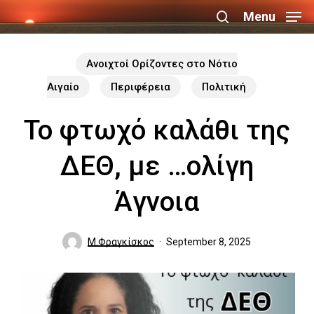
Skip
Menu
search
to
Close
main
Ανοιχτοί Ορίζοντες στο Νότιο
Menu
content
Αιγαίο
Περιφέρεια
Πολιτική
Το φτωχό καλάθι της
ΔΕΘ, με …ολίγη
Άγνοια
Μ.Φραγκίσκος
September 8, 2025