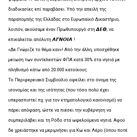
διαδικασίες επί παραβάσει. Υπό την απειλή της
παραπομπής της Ελλάδας στο Ευρωπαϊκό Δικαστήριο,
λοιπόν, ακούσαμε έναν Πρωθυπουργό στη 𝞓𝞔𝞗, να
επικαλείται απόλυτη 𝞐𝞒𝞜𝞞𝞘𝞐 !
«Δε Γνώριζε το θέμα καν»! Από την άλλη, υποσχέθηκε
μείωση των συντελεστών ΦΠΑ κατά 30% στα νησιά με
πληθυσμό κάτω από 20.000 κατοίκους.
Το Περιφερειακό Συμβούλιο οφείλει στο όνομα της
ισονομίας και της ισότητας (που τόσο πολύ έχει
υπερασπιστεί πχ. για τον κτηματολογικό κανονισμό) να
πάρει απόφαση, ώστε να πιέσει την κυβέρνηση να
συμπεριλάβει και τη Ρόδο στα ωφελούμενα νησιά. Αφού
δε χρειάστηκε να μεριμνήσει για Κω και Λέρο (όπου ποτέ