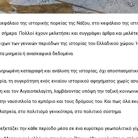
εφάλαιο της ιστορικής πορείας της Νάξου, στο κεφάλαιο της ιστο
 σήμερα. Πολλοί έχουν μελετήσει και συγγράψει άρθρα και μελέτες
οιχων των γενικών περιόδων της ιστορίας του Ελλαδικού χώρου. Ή
 τα μνημεία ή ανασκαφικά δεδομένα.
ηρωμένη καταγραφή και ανάλυση της ιστορίας, όχι αποσπασματικά
ορία, τη συγκρότηση ενός ενιαίου ιστορικού αφηγήματος χωρίς ασυ
τη και τον Αιγαιοπελαγίτη, λαμβάνοντας υπόψη την ταξική κοινω
 την ναυσιπλοΐα το εμπόριο και τους δρόμους του. Και πως όλα ε
λατρεία, στο πολιτισμό γενικότερα, στο πολιτικό σύστημα.
 εξετάζει την κάθε περίοδο μέσα σε ένα ευρύτερο γεωπολιτικό γί