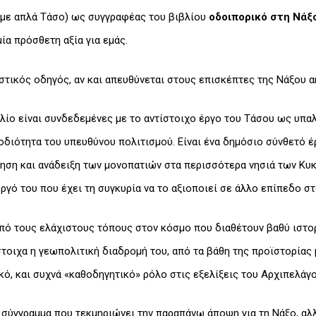
έμε απλά Τάσο) ως συγγραφέας του βιβλίου
οδοιπορικό στη Νάξ
μία πρόσθετη αξία για εμάς.
ιστικός οδηγός, αν και απευθύνεται στους επισκέπτες της Νάξου α
λίο είναι συνδεδεμένες με το αντίστοιχο έργο του Τάσου ως υπα
οδιότητα του υπευθύνου πολιτισμού. Είναι ένα δημόσιο σύνθετό έ
ηση και ανάδειξη των μονοπατιών στα περισσότερα νησιά των Κυκ
ργό του που έχει τη συγκυρία να το αξιοποιεί σε άλλο επίπεδο στ
από τους ελάχιστους τόπους στον κόσμο που διαθέτουν βαθύ ιστο
οιχα η γεωπολιτική διαδρομή του, από τα βάθη της προϊστορίας 
κό, και συχνά «καθοδηγητικό» ρόλο στις εξελίξεις του Αρχι­πελάγο
να σύγγραμμα που τεκμηριώνει την παραπάνω άποψη για τη Νάξο, α