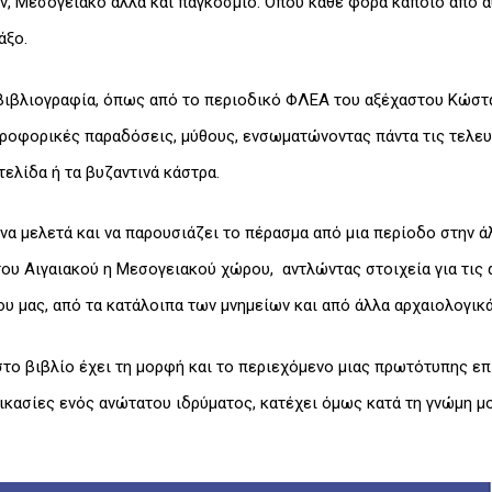
, Μεσογειακό αλλά και παγκόσμιο. Όπου κάθε φορά κάποιο από αυ
άξο.
 βιβλιογραφία, όπως από το περιοδικό ΦΛΕΑ του αξέχαστου Κώστα
προφορικές παραδόσεις, μύθους, ενσωματώνοντας πάντα τις τελευ
ελίδα ή τα βυζαντινά κάστρα.
να μελετά και να παρουσιάζει το πέρασμα από μια περίοδο στην άλ
του Αιγαιακού η Μεσογειακού χώρου, αντλώντας στοιχεία για τις 
υ μας, από τα κατάλοιπα των μνημείων και από άλλα αρχαιολογικά
 στο βιβλίο έχει τη μορφή και το περιεχόμενο μιας πρωτότυπης ε
δικασίες ενός ανώτατου ιδρύματος, κατέχει όμως κατά τη γνώμη 