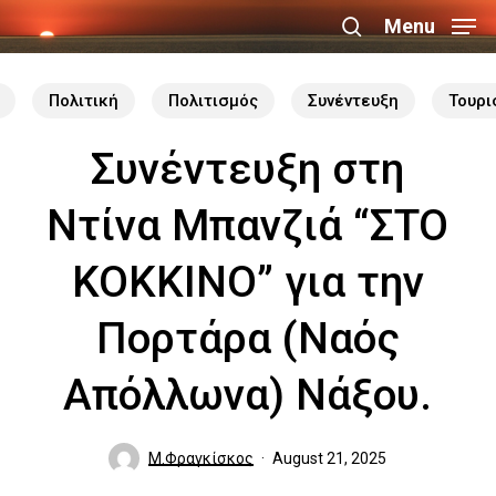
Skip
Menu
search
to
Close
main
Πολιτική
Πολιτισμός
Συνέντευξη
Τουρι
Menu
content
Συνέντευξη στη
Ντίνα Μπανζιά “ΣΤΟ
ΚΟΚΚΙΝΟ” για την
Πορτάρα (Ναός
Απόλλωνα) Νάξου.
Μ.Φραγκίσκος
August 21, 2025