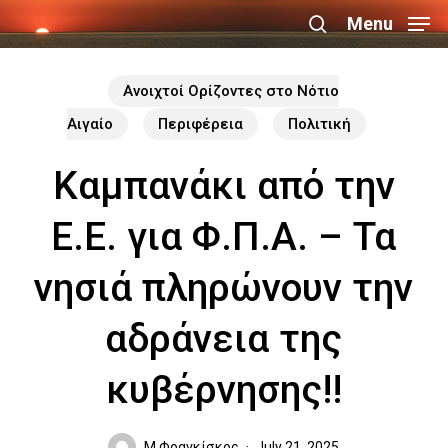
Skip
Menu
search
to
Close
main
Ανοιχτοί Ορίζοντες στο Νότιο
Menu
content
Αιγαίο
Περιφέρεια
Πολιτική
Καμπανάκι από την
Ε.Ε. για Φ.Π.Α. – Τα
νησιά πληρώνουν την
αδράνεια της
κυβέρνησης!!
Μ.Φραγκίσκος
July 21, 2025