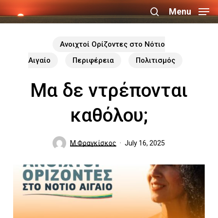
Skip
Menu
search
to
Close
main
Ανοιχτοί Ορίζοντες στο Νότιο
Menu
content
Αιγαίο
Περιφέρεια
Πολιτισμός
Μα δε ντρέπονται
καθόλου;
Μ.Φραγκίσκος
July 16, 2025