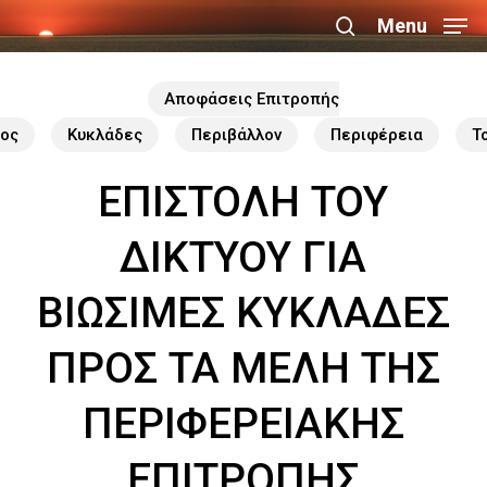
Skip
Menu
search
to
Close
main
Αποφάσεις Επιτροπής
Menu
content
τος
Κυκλάδες
Περιβάλλον
Περιφέρεια
Τ
ΕΠΙΣΤΟΛΗ ΤΟΥ
ΔΙΚΤΥΟΥ ΓΙΑ
ΒΙΩΣΙΜΕΣ ΚΥΚΛΑΔΕΣ
ΠΡΟΣ ΤΑ ΜΕΛΗ ΤΗΣ
ΠΕΡΙΦΕΡΕΙΑΚΗΣ
ΕΠΙΤΡΟΠΗΣ