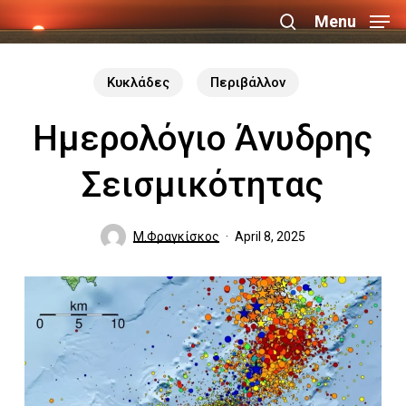
Skip
Menu
search
to
Close
main
Κυκλάδες
Περιβάλλον
Menu
content
Ημερολόγιο Άνυδρης
Σεισμικότητας
Μ.Φραγκίσκος
April 8, 2025