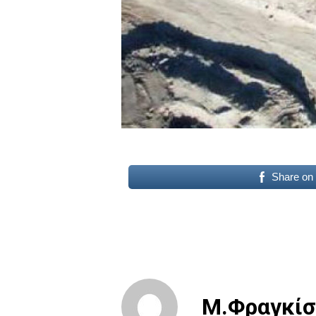
Share on
Μ.Φραγκίσ