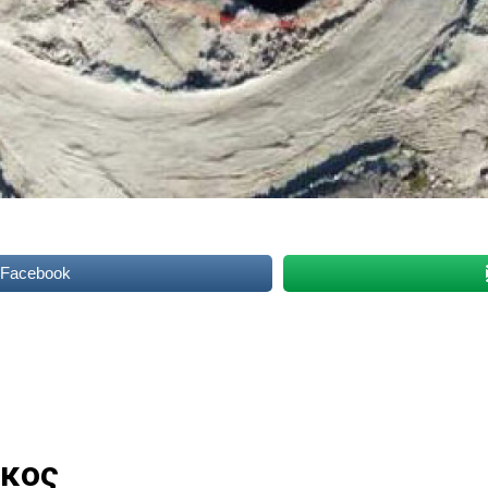
 Facebook
κος