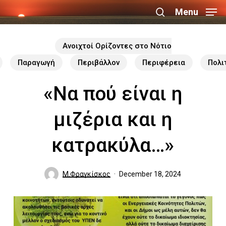
Skip
Menu
search
to
Close
main
Ανοιχτοί Ορίζοντες στο Νότιο
Menu
content
Παραγωγή
Περιβάλλον
Περιφέρεια
Πολι
«Να πού είναι η
μιζέρια και η
κατρακύλα…»
Μ.Φραγκίσκος
December 18, 2024