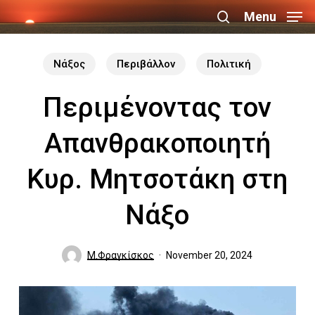
Skip
Menu
search
to
Close
main
Νάξος
Περιβάλλον
Πολιτική
Menu
content
Περιμένοντας τον
Απανθρακοποιητή
Κυρ. Μητσοτάκη στη
Νάξο
Μ.Φραγκίσκος
November 20, 2024