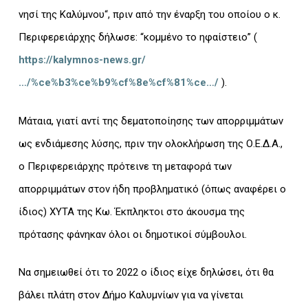
νησί της Καλύμνου“, πριν από την έναρξη του οποίου ο κ.
Περιφερειάρχης δήλωσε: “κομμένο το ηφαίστειο” (
https://kalymnos-news.gr/
…/%ce%b3%ce%b9%cf%8e%cf%81%ce…/
).
Μάταια, γιατί αντί της δεματοποίησης των απορριμμάτων
ως ενδιάμεσης λύσης, πριν την ολοκλήρωση της Ο.Ε.Δ.Α.,
ο Περιφερειάρχης πρότεινε τη μεταφορά των
απορριμμάτων στον ήδη προβληματικό (όπως αναφέρει ο
ίδιος) ΧΥΤΑ της Κω. Έκπληκτοι στο άκουσμα της
πρότασης φάνηκαν όλοι οι δημοτικοί σύμβουλοι.
Να σημειωθεί ότι το 2022 ο ίδιος είχε δηλώσει, ότι θα
βάλει πλάτη στον Δήμο Καλυμνίων για να γίνεται