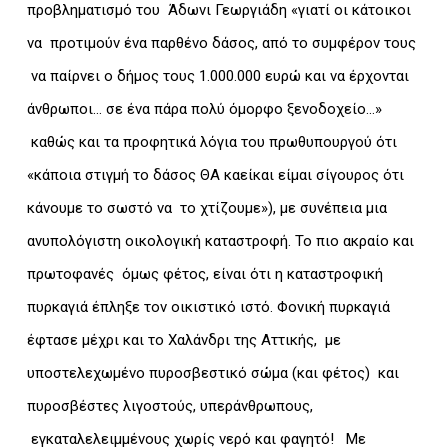
προβληματισμό του Άδωνι Γεωργιάδη «γιατί οι κάτοικοι
να προτιμούν ένα παρθένο δάσος, από το συμφέρον τους
να παίρνει ο δήμος τους 1.000.000 ευρώ και να έρχονται
άνθρωποι… σε ένα πάρα πολύ όμορφο ξενοδοχείο…»
καθώς και τα προφητικά λόγια του πρωθυπουργού ότι
«κάποια στιγμή το δάσος ΘΑ καείκαι είμαι σίγουρος ότι
κάνουμε το σωστό να το χτίζουμε»), με συνέπεια μια
ανυπολόγιστη οικολογική καταστροφή. Το πιο ακραίο και
πρωτοφανές όμως φέτος, είναι ότι η καταστροφική
πυρκαγιά έπληξε τον οικιστικό ιστό. Φονική πυρκαγιά
έφτασε μέχρι και το Χαλάνδρι της Αττικής, με
υποστελεχωμένο πυροσβεστικό σώμα (και φέτος) και
πυροσβέστες λιγοστούς, υπεράνθρωπους,
εγκαταλελειμμένους χωρίς νερό και φαγητό! Με