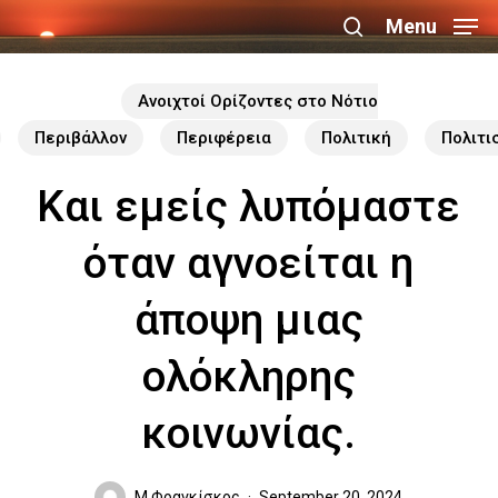
Skip
Menu
search
to
Close
main
Ανοιχτοί Ορίζοντες στο Νότιο
Menu
content
Περιβάλλον
Περιφέρεια
Πολιτική
Πολιτι
Και εμείς λυπόμαστε
όταν αγνοείται η
άποψη μιας
ολόκληρης
κοινωνίας.
Μ.Φραγκίσκος
September 20, 2024