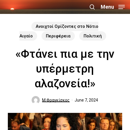
Skip
Menu
search
to
Close
main
Ανοιχτοί Ορίζοντες στο Νότιο
Menu
content
Αιγαίο
Περιφέρεια
Πολιτική
«Φτάνει πια με την
υπέρμετρη
αλαζονεία!»
Μ.Φραγκίσκος
June 7, 2024