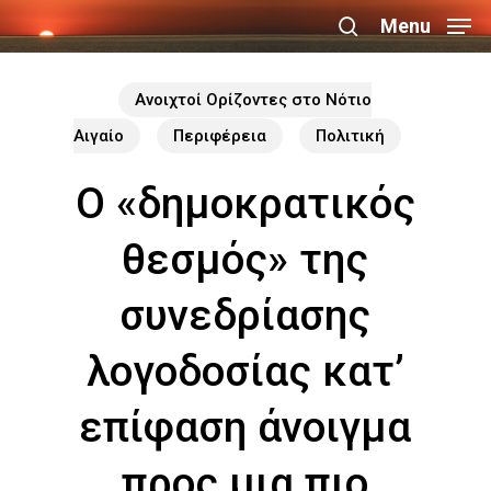
Skip
Menu
search
to
Close
main
Ανοιχτοί Ορίζοντες στο Νότιο
Menu
content
Αιγαίο
Περιφέρεια
Πολιτική
Ο «δημοκρατικός
θεσμός» της
συνεδρίασης
λογοδοσίας κατ’
επίφαση άνοιγμα
προς μια πιο