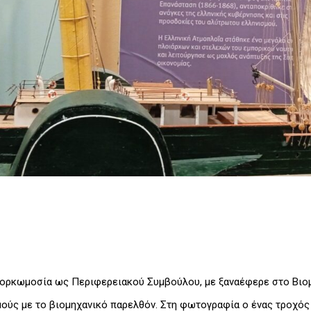
ν ορκωμοσία ως Περιφερειακού Συμβούλου, με ξαναέφερε στο Βιο
ούς με το βιομηχανικό παρελθόν. Στη φωτογραφία ο ένας τροχός