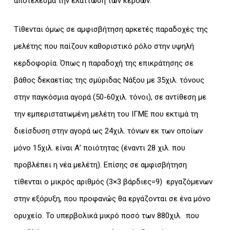
αποτέλεσμα την ελάττωση των κερδών.
Τίθενται όμως σε αμφισβήτηση αρκετές παραδοχές της
μελέτης που παίζουν καθοριστικό ρόλο στην υψηλή
κερδοφορία. Όπως η παραδοχή της επικράτησης σε
βάθος δεκαετίας της σμύριδας Νάξου με 35χιλ. τόνους
στην παγκόσμια αγορά (50-60χιλ. τόνοι), σε αντίθεση με
την εμπεριστατωμένη μελέτη του ΙΓΜΕ που εκτιμά τη
διείσδυση στην αγορά ως 24χιλ. τόνων εκ των οποίων
μόνο 15χιλ. είναι Α’ ποιότητας (έναντι 28 χιλ. που
προβλέπει η νέα μελέτη). Επίσης σε αμφισβήτηση
τίθενται ο μικρός αριθμός (3×3 βάρδιες=9) εργαζόμενων
στην εξόρυξη, που προφανώς θα εργάζονται σε ένα μόνο
ορυχείο. Το υπερβολικά μικρό ποσό των 880χιλ. που