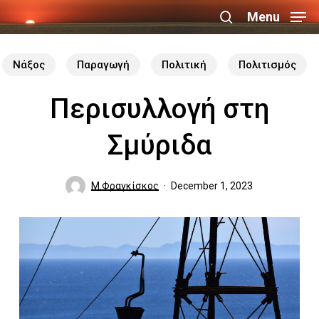
Skip
Menu
search
to
Close
main
Νάξος
Παραγωγή
Πολιτική
Πολιτισμός
Menu
content
Περισυλλογή στη
Σμύριδα
Μ.Φραγκίσκος
December 1, 2023