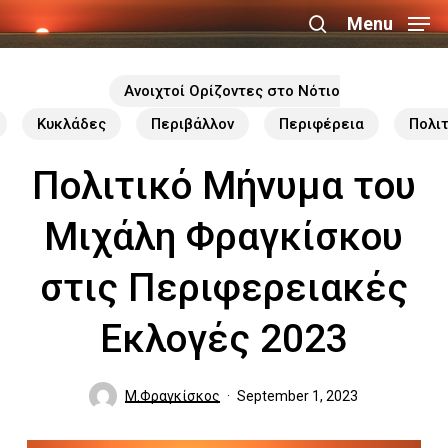
Skip
Menu
search
to
Close
main
Ανοιχτοί Ορίζοντες στο Νότιο
Menu
content
Κυκλάδες
Περιβάλλον
Περιφέρεια
Πολι
Πολιτικό Μήνυμα του
Μιχάλη Φραγκίσκου
στις Περιφερειακές
Εκλογές 2023
Μ.Φραγκίσκος
September 1, 2023