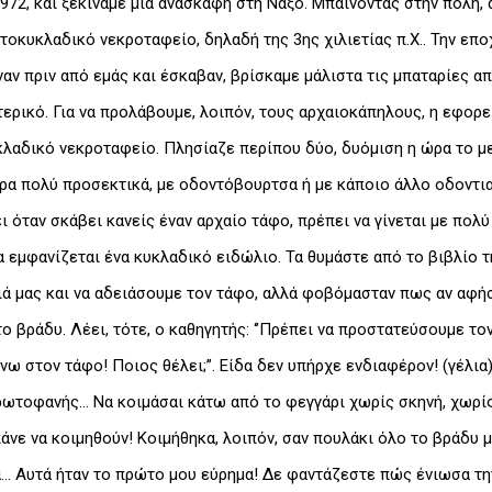
972, και ξεκινάμε μια ανασκαφή στη Νάξο. Μπαίνοντας στην πόλη,
οκυκλαδικό νεκροταφείο, δηλαδή της 3ης χιλιετίας π.Χ.. Την επο
αν πριν από εμάς και έσκαβαν, βρίσκαμε μάλιστα τις μπαταρίες απ
τερικό. Για να προλάβουμε, λοιπόν, τους αρχαιοκάπηλους, η εφορε
αδικό νεκροταφείο. Πλησίαζε περίπου δύο, δυόμιση η ώρα το μεσ
άρα πολύ προσεκτικά, με οδοντόβουρτσα ή με κάποιο άλλο οδοντια
ι όταν σκάβει κανείς έναν αρχαίο τάφο, πρέπει να γίνεται με πολ
α εμφανίζεται ένα κυκλαδικό ειδώλιο. Τα θυμάστε από το βιβλίο τ
ά μας και να αδειάσουμε τον τάφο, αλλά φοβόμασταν πως αν αφή
ο βράδυ. Λέει, τότε, ο καθηγητής: ‘’Πρέπει να προστατεύσουμε το
νω στον τάφο! Ποιος θέλει;’’. Είδα δεν υπήρχε ενδιαφέρον! (γέλι
πρωτοφανής… Να κοιμάσαι κάτω από το φεγγάρι χωρίς σκηνή, χωρίς
 πάνε να κοιμηθούν! Κοιμήθηκα, λοιπόν, σαν πουλάκι όλο το βράδ
… Αυτά ήταν το πρώτο μου εύρημα! Δε φαντάζεστε πώς ένιωσα τη