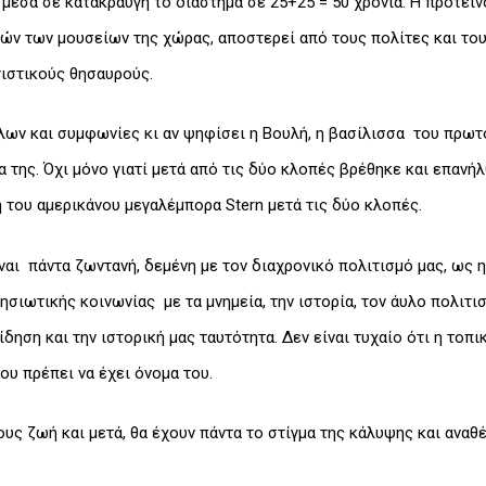
 μέσα σε κατακραυγή το διάστημα σε 25+25 = 50 χρόνια. Η προτειν
γών των μουσείων της χώρας, αποστερεί από τους πολίτες και το
ιστικούς θησαυρούς.
ων και συμφωνίες κι αν ψηφίσει η Βουλή, η βασίλισσα του πρωτ
ια της. Όχι μόνο γιατί μετά από τις δύο κλοπές βρέθηκε και επαν
 του αμερικάνου μεγαλέμπορα Stern μετά τις δύο κλοπές.
ναι πάντα ζωντανή, δεμένη με τον διαχρονικό πολιτισμό μας, ως η
ησιωτικής κοινωνίας με τα μνημεία, την ιστορία, τον άυλο πολιτι
δηση και την ιστορική μας ταυτότητα. Δεν είναι τυχαίο ότι η τοπ
ου πρέπει να έχει όνομα του.
υς ζωή και μετά, θα έχουν πάντα το στίγμα της κάλυψης και αναθ