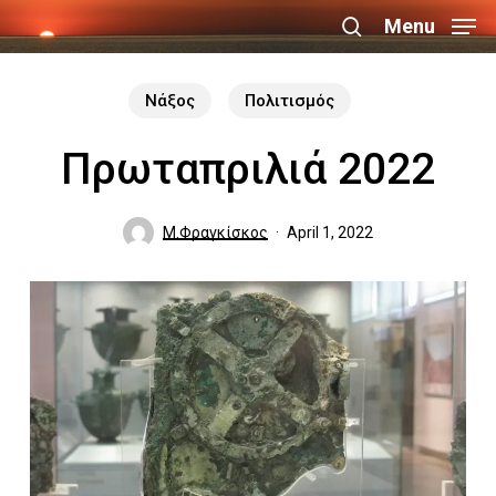
Skip
Menu
search
to
Close
main
Νάξος
Πολιτισμός
Menu
content
Πρωταπριλιά 2022
Μ.Φραγκίσκος
April 1, 2022