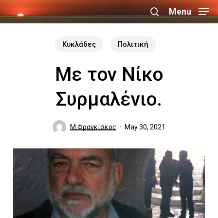
Skip
Menu
search
to
Close
main
Κυκλάδες
Πολιτική
Menu
content
Με τον Νίκο
Συρμαλένιο.
Μ.Φραγκίσκος
May 30, 2021