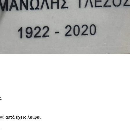
ς.
γι’ αυτά έχεις λείψει,
…