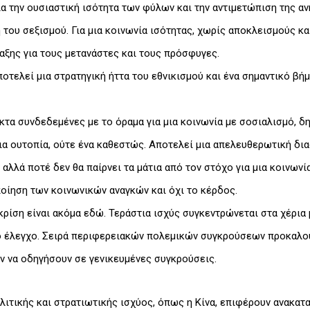
ια την ουσιαστική ισότητα των φύλων και την αντιμετώπιση της α
 του σεξισμού. Για μια κοινωνία ισότητας, χωρίς αποκλεισμούς κ
αξης για τους μετανάστες και τους πρόσφυγες.
ελεί μια στρατηγική ήττα του εθνικισμού και ένα σημαντικό βήμα
ηκτα συνδεδεμένες με το όραμα για μια κοινωνία με σοσιαλισμό, δη
ια ουτοπία, ούτε ένα καθεστώς. Αποτελεί μια απελευθερωτική δι
 αλλά ποτέ δεν θα παίρνει τα μάτια από τον στόχο για μια κοινων
ποίηση των κοινωνικών αναγκών και όχι το κέρδος.
 κρίση είναι ακόμα εδώ. Τεράστια ισχύς συγκεντρώνεται στα χέρια
ό έλεγχο. Σειρά περιφερειακών πολεμικών συγκρούσεων προκαλο
ν να οδηγήσουν σε γενικευμένες συγκρούσεις.
ιτικής και στρατιωτικής ισχύος, όπως η Κίνα, επιφέρουν ανακατα