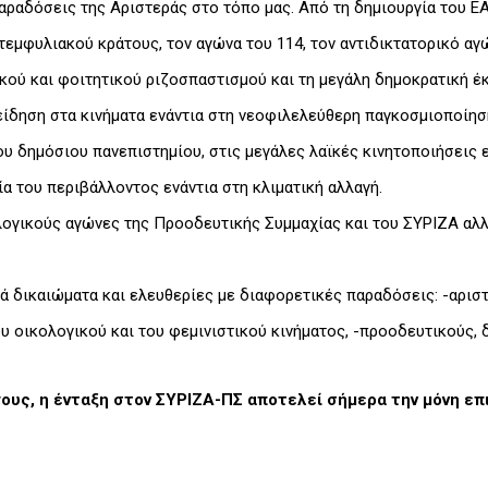
αραδόσεις της Αριστεράς στο τόπο μας. Από τη δημιουργία του ΕΑ
εμφυλιακού κράτους, τον αγώνα του 114, τον αντιδικτατορικό αγώ
κού και φοιτητικού ριζοσπαστισμού και τη μεγάλη δημοκρατική έκ
ίδηση στα κινήματα ενάντια στη νεοφιλελεύθερη παγκοσμιοποίηση
υ δημόσιου πανεπιστημίου, στις μεγάλες λαϊκές κινητοποιήσεις ε
ία του περιβάλλοντος ενάντια στη κλιματική αλλαγή.
ογικούς αγώνες της Προοδευτικής Συμμαχίας και του ΣΥΡΙΖΑ αλλ
ά δικαιώματα και ελευθερίες με διαφορετικές παραδόσεις: -αριστ
ου οικολογικού και του φεμινιστικού κινήματος, -προοδευτικούς,
λόγους, η ένταξη στον ΣΥΡΙΖΑ-ΠΣ αποτελεί σήμερα την μόνη επ