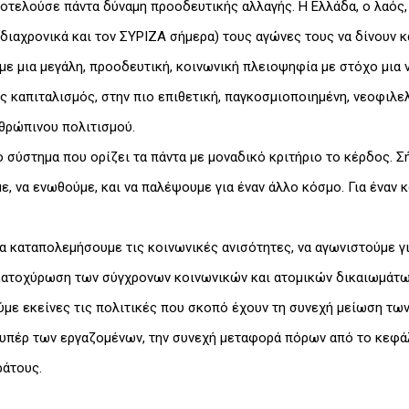
ποτελούσε πάντα δύναμη προοδευτικής αλλαγής. Η Ελλάδα, ο λαός, 
 διαχρονικά και τον ΣΥΡΙΖΑ σήμερα) τους αγώνες τους να δίνουν 
ε μια μεγάλη, προοδευτική, κοινωνική πλειοψηφία με στόχο μια 
ς καπιταλισμός, στην πιο επιθετική, παγκοσμιοποιημένη, νεοφιλε
θρώπινου πολιτισμού.
 σύστημα που ορίζει τα πάντα με μοναδικό κριτήριο το κέρδος. Σ
, να ενωθούμε, και να παλέψουμε για έναν άλλο κόσμο. Για έναν 
α καταπολεμήσουμε τις κοινωνικές ανισότητες, να αγωνιστούμε γι
 κατοχύρωση των σύγχρονων κοινωνικών και ατομικών δικαιωμάτω
ε εκείνες τις πολιτικές που σκοπό έχουν τη συνεχή μείωση των 
υπέρ των εργαζομένων, την συνεχή μεταφορά πόρων από το κεφάλ
ράτους.