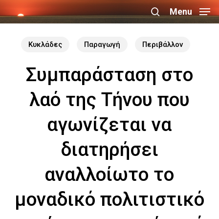
Skip
Menu
search
to
Close
main
Κυκλάδες
Παραγωγή
Περιβάλλον
Menu
content
Συμπαράσταση στο
λαό της Τήνου που
αγωνίζεται να
διατηρήσει
αναλλοίωτο το
μοναδικό πολιτιστικό