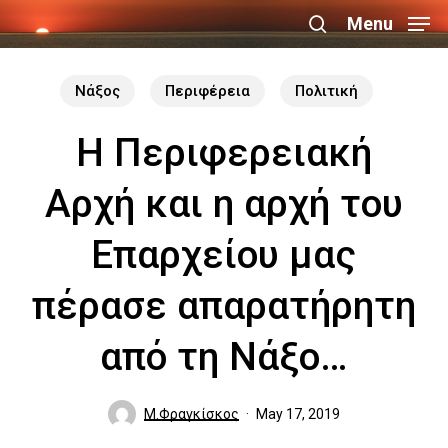
Skip
Menu
search
to
Close
main
Νάξος
Περιφέρεια
Πολιτική
Menu
content
Η Περιφερειακή
Αρχή και η αρχή του
Επαρχείου μας
πέρασε απαρατήρητη
από τη Νάξο…
Μ.Φραγκίσκος
May 17, 2019