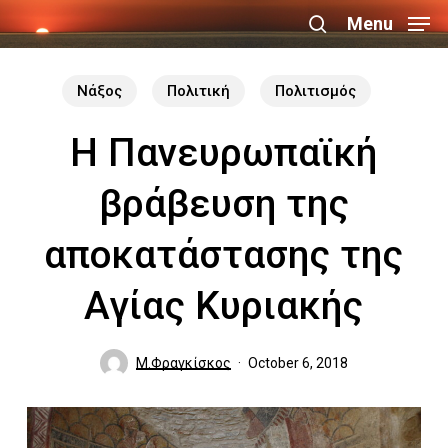
Skip
Menu
search
to
Close
main
Νάξος
Πολιτική
Πολιτισμός
Menu
content
Η Πανευρωπαϊκή
βράβευση της
αποκατάστασης της
Αγίας Κυριακής
Μ.Φραγκίσκος
October 6, 2018