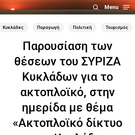
Skip
Menu
search
to
Close
main
Κυκλάδες
Παραγωγή
Πολιτική
Τουρισμός
Menu
content
Παρουσίαση των
θέσεων του ΣΥΡΙΖΑ
Κυκλάδων για το
ακτοπλοϊκό, στην
ημερίδα με θέμα
«Ακτοπλοϊκό δίκτυο