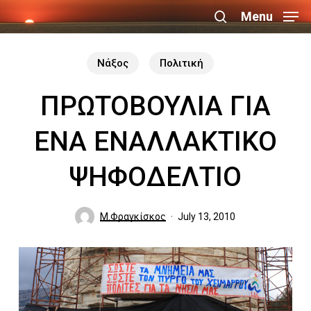
Skip
Menu
search
to
Close
main
Νάξος
Πολιτική
Menu
content
ΠΡΩΤΟΒΟΥΛΙΑ ΓΙΑ
ΕΝΑ ΕΝΑΛΛΑΚΤΙΚΟ
ΨΗΦΟΔΕΛΤΙΟ
Μ.Φραγκίσκος
July 13, 2010