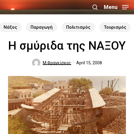
Skip
Menu
search
to
Close
main
Νάξος
Παραγωγή
Πολιτισμός
Τουρισμός
Menu
content
Η σμύριδα της ΝΑΞΟΥ
Μ.Φραγκίσκος
April 15, 2008