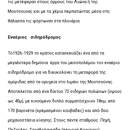
τις μετέφεραν στους όρμους του Λιώνα ή της
Μουτσουνας και με τα χέρια περπατώντας μέσα στη
θάλασσα τις φόρτωναν στα πλοιάρια.
Εναέριος σιδηρόδρομος
Το1926-1929 το κράτος κατασκευάζει ένα από τα
μεγαλύτερα δημόσια έργα του μεσοπολέμου τον εναέριο
σιδηρόδρομο για να διευκολύνει τη μεταφορά της
σμύριδας από τα ορυχεία στο λιμάνι της Μουτσούνας.
Αποτελείται από ένα δίκτυο 72 σιδηρών πυλώνων (ύψους
ως 40μ), με κινούμενο διπλό συρματόσχοινο 18κμ, από
170 βαγονέτα (κρεμασμένοι κουβάδες) και από δύο
μηχανοστάσια κίνησης. Στους πέντε σταθμούς .Πηγή,
Πεζούλες, Στραβολαγκάδα (περιοχή Κορώνου),