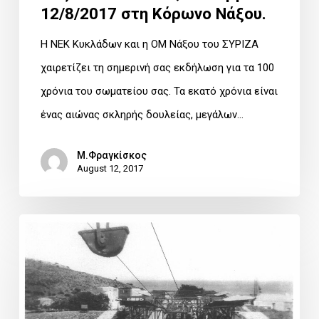
12/8/2017 στη Κόρωνο Νάξου.
εκ
μέρους
Η ΝΕΚ Κυκλάδων και η ΟΜ Νάξου του ΣΥΡΙΖΑ
της
χαιρετίζει τη σημερινή σας εκδήλωση για τα 100
ΝΕΚ
χρόνια του σωματείου σας. Τα εκατό χρόνια είναι
Κυκλάδων
ένας αιώνας σκληρής δουλείας, μεγάλων…
και
Μ.Φραγκίσκος
της
August 12, 2017
ΟΜ
Νάξου
Συνέντευξη
του
στο
ΣΥΡΙΖΑ,
Μεσόγειος
το
105,4
Σάββατο