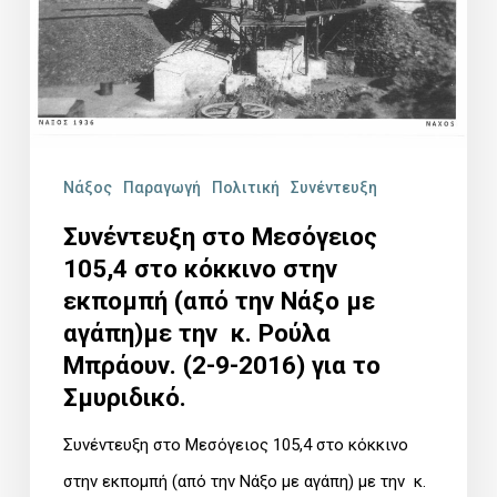
στο
12/8/2017
κόκκινο
στη
στην
Κόρωνο
εκπομπή
Νάξου.
(από
την
Νάξος
Παραγωγή
Πολιτική
Συνέντευξη
Νάξο
Συνέντευξη στο Μεσόγειος
με
105,4 στο κόκκινο στην
αγάπη)με
εκπομπή (από την Νάξο με
αγάπη)με την κ. Ρούλα
την
Μπράουν. (2-9-2016) για το
κ.
Σμυριδικό.
Ρούλα
Μπράουν.
Συνέντευξη στο Μεσόγειος 105,4 στο κόκκινο
(2-
στην εκπομπή (από την Νάξο με αγάπη) με την κ.