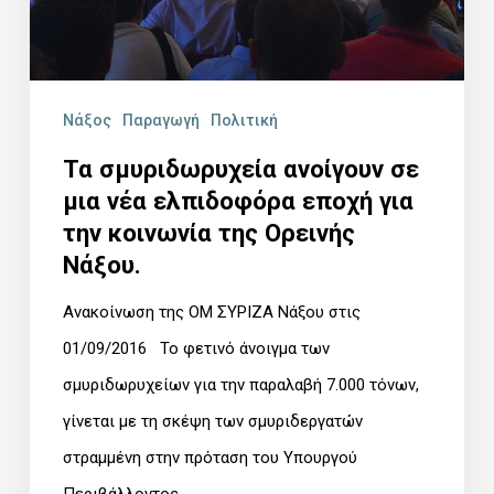
εποχή
για
την
Νάξος
Παραγωγή
Πολιτική
κοινωνία
Τα σμυριδωρυχεία ανοίγουν σε
της
μια νέα ελπιδοφόρα εποχή για
Ορεινής
την κοινωνία της Ορεινής
Νάξου.
Νάξου.
Ανακοίνωση της ΟΜ ΣΥΡΙΖΑ Νάξου στις
01/09/2016 Το φετινό άνοιγμα των
σμυριδωρυχείων για την παραλαβή 7.000 τόνων,
γίνεται με τη σκέψη των σμυριδεργατών
στραμμένη στην πρόταση του Υπουργού
Περιβάλλοντος…