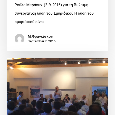
9-
Ρούλα Μπράουν. (2-9-2016) για τη Βιώσιμη
2016)
συνεργατική λύση του Σμυριδικού Η λύση του
για
σμυριδικού είναι…
το
Μ.Φραγκίσκος
Σμυριδικό.
September 2, 2016
Τα
σμυριδωρυχεία
ανοίγουν
σε
μια
νέα
ελπιδοφόρα