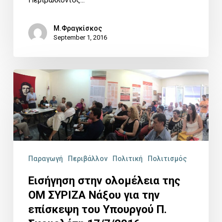
Μ.Φραγκίσκος
September 1, 2016
Εισήγηση
στην
ολομέλεια
της
ΟΜ
ΣΥΡΙΖΑ
Παραγωγή
Περιβάλλον
Πολιτική
Πολιτισμός
Νάξου
Εισήγηση στην ολομέλεια της
για
ΟΜ ΣΥΡΙΖΑ Νάξου για την
επίσκεψη του Υπουργού Π.
την