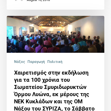
Χαιρετισμός
στην
εκδήλωση
για
τα
100
Νάξος
Παραγωγή
Πολιτική
χρόνια
Χαιρετισμός στην εκδήλωση
του
για τα 100 χρόνια του
Σωματείου
Σωματείου Σμυριδωρυκτών
Όρμου Λυώνα, εκ μέρους της
Σμυριδωρυκτών
ΝΕΚ Κυκλάδων και της ΟΜ
Όρμου
Νάξου του ΣΥΡΙΖΑ, το Σάββατο
Λυώνα,