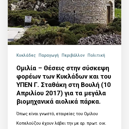
στη
Βουλή
(10
Απριλίου
2017)
για
Κυκλάδες
Παραγωγή
Περιβάλλον
Πολιτική
τα
Ομιλία – Θέσεις στην σύσκεψη
μεγάλα
φορέων των Κυκλάδων και του
βιομηχανικά
ΥΠΕΝ Γ. Σταθάκη στη Βουλή (10
αιολικά
Απριλίου 2017) για τα μεγάλα
πάρκα.
βιομηχανικά αιολικά πάρκα.
Όπως είναι γνωστό, εταιρείες του Ομίλου
Κοπελούζου έχουν λάβει την με αρ. πρωτ. οικ.