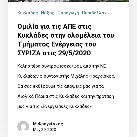
στην
Κυκλάδες
Νάξος
Παραγωγή
Περιβάλλον
ολομέλεια
του
Ομιλία για τις ΑΠΕ στις
Κυκλάδες στην ολομέλεια του
Τμήματος
Τμήματος Ενέργειας του
Ενέργειας
ΣΥΡΙΖΑ στις 29/5/2020
του
ΣΥΡΙΖΑ
Καλησπέρα συντρόφισσες/φοι, από την ΝΕ
στις
Κυκλάδων ο συντονιστής Μιχάλης Φραγκίσκος.
29/5/2020
Θα σας εκθέσουμε τις απόψεις μας για τα
Αιολικά Πάρκα στις Κυκλάδες και την πρόταση
μας για τις «Ενεργειακές Κυκλάδες»…
Μ.Φραγκίσκος
May 29, 2020