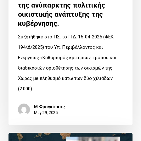
της ανύπαρκτης πολιτικής
ανύπαρκτης
οικιστικής ανάπτυξης της
πολιτικής
κυβέρνησης.
οικιστικής
ανάπτυξης
Συζητήθηκε στο ΠΣ. το Π.Δ. 15-04-2025 (ΦΕΚ
της
194/Δ/2025) του Υπ. Περιβάλλοντος και
κυβέρνησης.
Ενέργειας «Καθορισμός κριτηρίων, τρόπου και
διαδικασιών οριοθέτησης των οικισμών της
Χώρας με πληθυσμό κάτω των δύο χιλιάδων
(2.000)…
Μ.Φραγκίσκος
May 29, 2025
Συνέντευξη