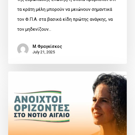
τα κράτη μέλη μπορούν να μειώνουν σημαντικά
τον Φ.Π.Α. στα βασικά είδη πρώτης ανάγκης, να
τον μηδενίζουν…
Μ.Φραγκίσκος
July 21, 2025
Μα
δε
ντρέπονται
καθόλου;