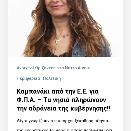
Φ.Π.Α.
–
Τα
νησιά
πληρώνουν
την
αδράνεια
Ανοιχτοί Ορίζοντες στο Νότιο Αιγαίο
της
Περιφέρεια
Πολιτική
κυβέρνησης!!
Καμπανάκι από την Ε.Ε. για
Φ.Π.Α. – Τα νησιά πληρώνουν
την αδράνεια της κυβέρνησης!!
Λίγοι γνωρίζουν ότι υπάρχει ξεκάθαρη οδηγία
της Ευρωπαϊκής Ένωσης, η οποία προβλέπει ότι