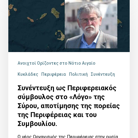
ως
Περιφερειακός
σύμβουλος
στο
«Λόγο»
της
Ανοιχτοί Ορίζοντες στο Νότιο Αιγαίο
Σύρου,
Κυκλάδες
Περιφέρεια
Πολιτική
Συνέντευξη
αποτίμησης
Συνέντευξη ως Περιφερειακός
της
σύμβουλος στο «Λόγο» της
πορείας
Σύρου, αποτίμησης της πορείας
της
της Περιφέρειας και του
Περιφέρειας
Συμβουλίου.
και
Ο νέος Οργανισμός της Περιφέρειας στην ουσία