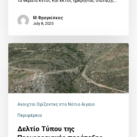
τα θέματα εντός και εκτός ημερησίας διάταξης.…
Μ.Φραγκίσκος
July 8, 2025
Δελτίο
Τύπου
της
Περιφερειακής
παράταξης
«ΑΝΟΙΧΤΟΙ
Ανοιχτοί Ορίζοντες στο Νότιο Αιγαίο
ΟΡΙΖΟΝΤΕΣ
Περιφέρεια
ΣΤΟ
Δελτίο Τύπου της
ΝΟΤΙΟ