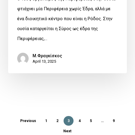
του
φτιάχνει μία Περιφέρεια χωρίς Έδρα, αλλά με
Συμβουλίου.
ένα διοικητικό κέντρο που είναι η Ρόδος. Στην
ουσία καταργείται η Σύρος ως έδρα της
Περιφέρειας,…
Μ.Φραγκίσκος
April 13, 2025
Previous
1
2
3
4
5
…
9
Next