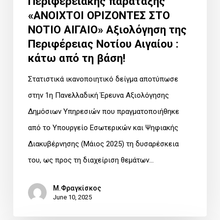
Περιφερειακής παράταξης
ΑΙΓΑΙΟ»
«ΑΝΟΙΧΤΟΙ ΟΡΙΖΟΝΤΕΣ ΣΤΟ
Αξιολόγηση
ΝΟΤΙΟ ΑΙΓΑΙΟ» Αξιολόγηση της
της
Περιφέρειας Νοτίου Αιγαίου :
Περιφέρειας
κάτω από τη βάση!
Νοτίου
Στατιστικά ικανοποιητικό δείγμα αποτύπωσε
Αιγαίου
στην 1η Πανελλαδική Έρευνα Αξιολόγησης
:
Δημόσιων Υπηρεσιών που πραγματοποιήθηκε
κάτω
από το Υπουργείο Εσωτερικών και Ψηφιακής
από
Διακυβέρνησης (Μάιος 2025) τη δυσαρέσκεια
τη
του, ως προς τη διαχείριση θεμάτων…
βάση!
Μ.Φραγκίσκος
June 10, 2025