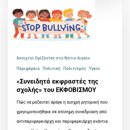
«Συνειδητά
εκφραστές
της
σχολής»
του
ΕΚΦΟΒΙΣΜΟΥ
Ανοιχτοί Ορίζοντες στο Νότιο Αιγαίο
Περιφέρεια
Πολιτική
Πολιτισμός
Υγεία
«Συνειδητά εκφραστές της
σχολής» του ΕΚΦΟΒΙΣΜΟΥ
Πώς να μαζευτεί άραγε η αισχρή ρητορική που
χρησιμοποιήθηκε σε επίσημη συνεδρίαση από
αντιπεριφερειάρχη και περιφερειάρχη ενάντια