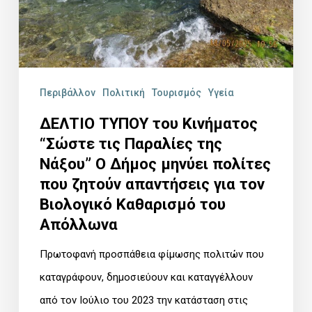
Παραλίες
της
Νάξου”
Ο
Περιβάλλον
Πολιτική
Τουρισμός
Υγεία
Δήμος
ΔΕΛΤΙΟ ΤΥΠΟΥ του Κινήματος
μηνύει
“Σώστε τις Παραλίες της
πολίτες
Νάξου” Ο Δήμος μηνύει πολίτες
που
που ζητούν απαντήσεις για τον
ζητούν
Βιολογικό Καθαρισμό του
απαντήσεις
Απόλλωνα
για
Πρωτοφανή προσπάθεια φίμωσης πολιτών που
τον
καταγράφουν, δημοσιεύουν και καταγγέλλουν
Βιολογικό
από τον Ιούλιο του 2023 την κατάσταση στις
Καθαρισμό