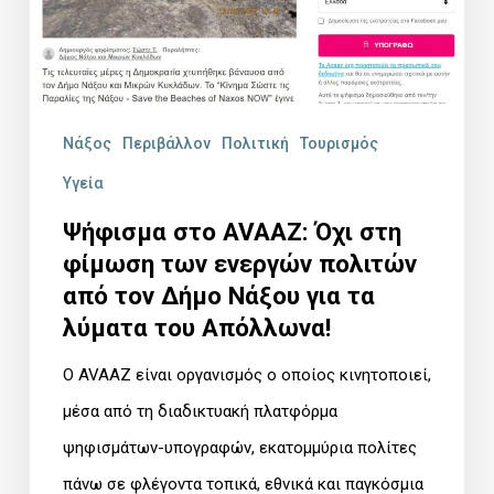
ενεργών
πολιτών
από
τον
Νάξος
Περιβάλλον
Πολιτική
Τουρισμός
Δήμο
Υγεία
Νάξου
Ψήφισμα στο AVAAZ: Όχι στη
για
φίμωση των ενεργών πολιτών
τα
από τον Δήμο Νάξου για τα
λύματα
λύματα του Απόλλωνα!
του
Ο AVAAZ είναι οργανισμός ο οποίος κινητοποιεί,
Απόλλωνα!
μέσα από τη διαδικτυακή πλατφόρμα
ψηφισμάτων-υπογραφών, εκατομμύρια πολίτες
πάνω σε φλέγοντα τοπικά, εθνικά και παγκόσμια