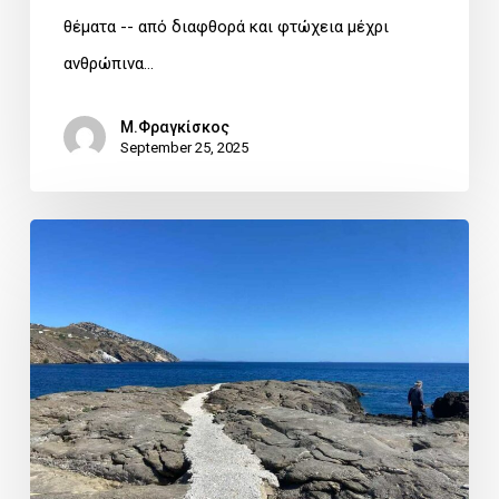
θέματα -- από διαφθορά και φτώχεια μέχρι
ανθρώπινα…
Μ.Φραγκίσκος
September 25, 2025
ΔΕΛΤΙΟ
ΤΥΠΟΥ
του
Κινήματος
“Σώστε
τις
Παραλίες
της