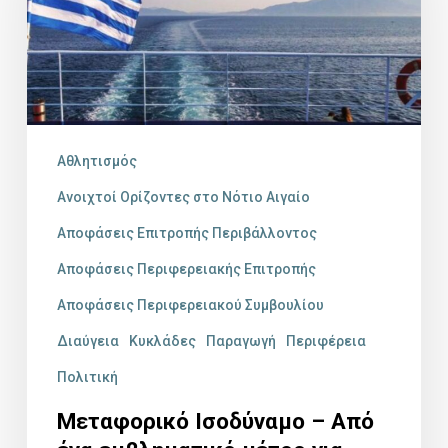
Από
ένα
εμβληματικό
μέτρο
για
Αθλητισμός
τους
Ανοιχτοί Ορίζοντες στο Νότιο Αιγαίο
νησιώτες
Αποφάσεις Επιτροπής Περιβάλλοντος
το
Αποφάσεις Περιφερειακής Επιτροπής
ποιο
Αποφάσεις Περιφερειακού Συμβουλίου
σύντομο
Διαύγεια
Κυκλάδες
Παραγωγή
Περιφέρεια
ανέκδοτο
Πολιτική
για
αυτούς
Μεταφορικό Ισοδύναμο – Από