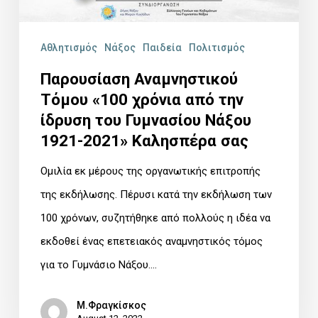
από
την
Αθλητισμός
Νάξος
Παιδεία
Πολιτισμός
ίδρυση
του
Παρουσίαση Αναμνηστικού
Τόμου «100 χρόνια από την
Γυμνασίου
ίδρυση του Γυμνασίου Νάξου
Νάξου
1921-2021» Καλησπέρα σας
1921-
2021»
Ομιλία εκ μέρους της οργανωτικής επιτροπής
Καλησπέρα
της εκδήλωσης. Πέρυσι κατά την εκδήλωση των
σας
100 χρόνων, συζητήθηκε από πολλούς η ιδέα να
εκδοθεί ένας επετειακός αναμνηστικός τόμος
για το Γυμνάσιο Νάξου.…
Μ.Φραγκίσκος