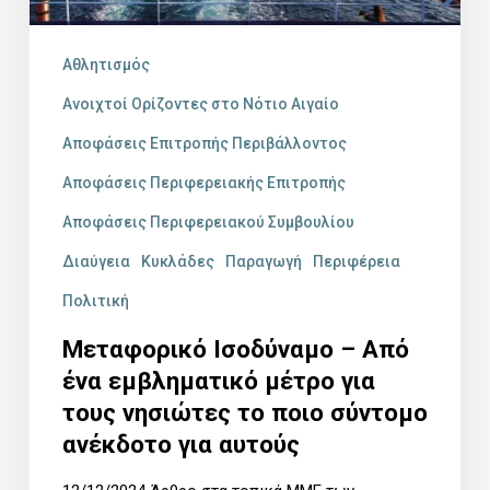
μέτρο
για
Αθλητισμός
τους
Ανοιχτοί Ορίζοντες στο Νότιο Αιγαίο
νησιώτες
Αποφάσεις Επιτροπής Περιβάλλοντος
το
Αποφάσεις Περιφερειακής Επιτροπής
ποιο
Αποφάσεις Περιφερειακού Συμβουλίου
σύντομο
Διαύγεια
Κυκλάδες
Παραγωγή
Περιφέρεια
ανέκδοτο
Πολιτική
για
αυτούς
Μεταφορικό Ισοδύναμο – Από
ένα εμβληματικό μέτρο για
τους νησιώτες το ποιο σύντομο
ανέκδοτο για αυτούς