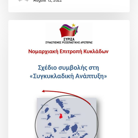
August 12, 2022
Αναπτυξιακό
Συνέδριο
Νοτίου
Αιγαίου
–
Κυκλάδων.
Πρόταση
Νομαρχιακής
Επιτροπής
Κυκλάδων