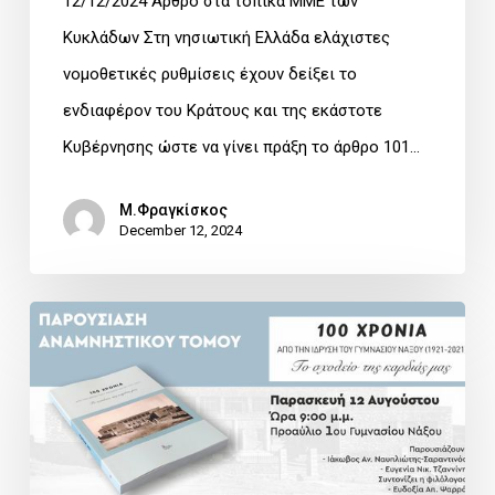
12/12/2024 Άρθρο στα τοπικά ΜΜΕ των
Κυκλάδων Στη νησιωτική Ελλάδα ελάχιστες
νομοθετικές ρυθμίσεις έχουν δείξει το
ενδιαφέρον του Κράτους και της εκάστοτε
Κυβέρνησης ώστε να γίνει πράξη το άρθρο 101…
Μ.Φραγκίσκος
December 12, 2024
Παρουσίαση
Αναμνηστικού
Τόμου
«100
χρόνια