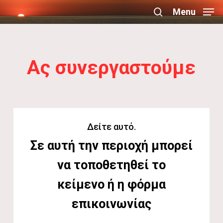
Skip
Menu
search
to
Close
main
Menu
content
Ας συνεργαστούμε
Δείτε αυτό.
Σε αυτή την περιοχή μπορεί
να τοποθετηθεί το
κείμενο ή η φόρμα
επικοινωνίας