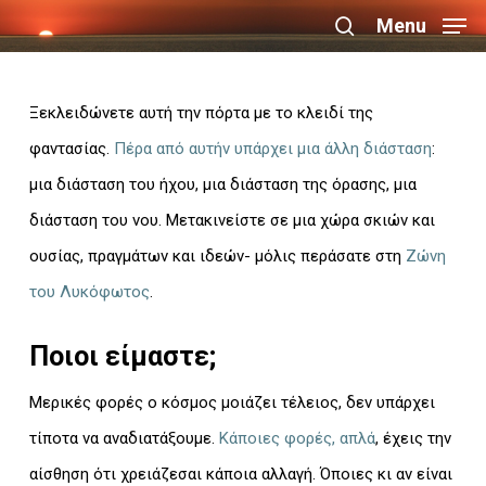
Skip
Menu
search
to
Close
main
Menu
Ξεκλειδώνετε αυτή την πόρτα με το κλειδί της
content
φαντασίας.
Πέρα από αυτήν υπάρχει μια άλλη διάσταση
:
μια διάσταση του ήχου, μια διάσταση της όρασης, μια
διάσταση του νου. Μετακινείστε σε μια χώρα σκιών και
ουσίας, πραγμάτων και ιδεών- μόλις περάσατε στη
Ζώνη
του Λυκόφωτος
.
Ποιοι είμαστε;
Μερικές φορές ο κόσμος μοιάζει τέλειος, δεν υπάρχει
τίποτα να αναδιατάξουμε.
Κάποιες φορές, απλά
, έχεις την
αίσθηση ότι χρειάζεσαι κάποια αλλαγή. Όποιες κι αν είναι